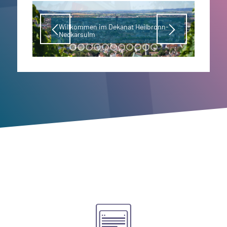
Willkommen im Dekanat Heilbronn-
Neckarsulm
1
2
3
4
5
6
7
8
9
10
11