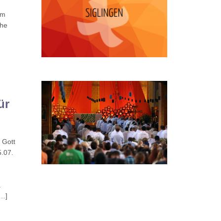
am
che
ür
 Gott
5.07.
.
[…]