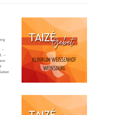
erg
. –
1. –
ere
d
Gebet