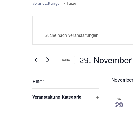
Veranstaltungen
Taize
Veranstaltungen
Veranstaltungen
Bitte
Suche
Schlüsselwort
eingeben.
und
Suche
Ansichten,
29. November
nach
Heute
Veranstaltungen
Navigation
Datum
Schlüsselwort.
wählen.
November
Filter
Das
Veranstaltung Kategorie
SA.
Ändern
Filter
29
der
öffnen
Formular-
Eingabefelder