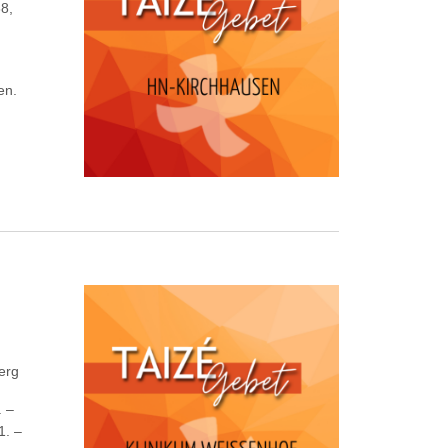
8,
m
en.
erg
. –
1. –