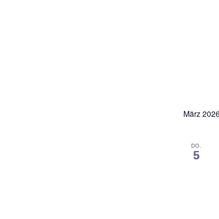
März 202
DO.
5