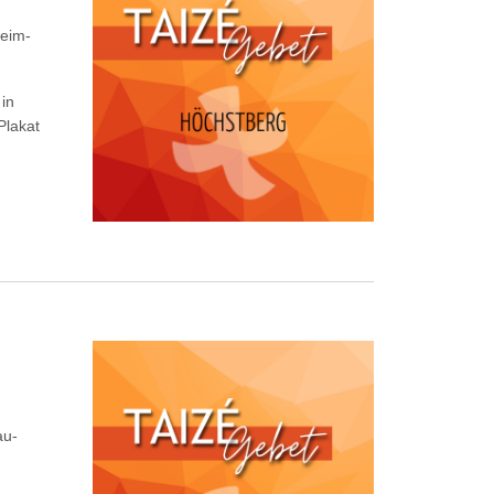
eim-
in
Plakat
au-