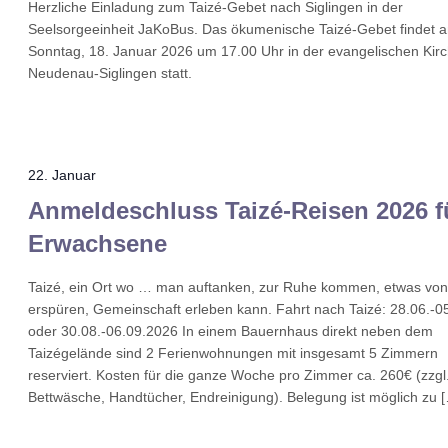
Herzliche Einladung zum Taizé-Gebet nach Siglingen in der
Seelsorgeeinheit JaKoBus. Das ökumenische Taizé-Gebet findet 
Sonntag, 18. Januar 2026 um 17.00 Uhr in der evangelischen Kir
Neudenau-Siglingen statt.
22. Januar
Anmeldeschluss Taizé-Reisen 2026 f
Erwachsene
Taizé, ein Ort wo … man auftanken, zur Ruhe kommen, etwas von
erspüren, Gemeinschaft erleben kann. Fahrt nach Taizé: 28.06.-0
oder 30.08.-06.09.2026 In einem Bauernhaus direkt neben dem
Taizégelände sind 2 Ferienwohnungen mit insgesamt 5 Zimmern
reserviert. Kosten für die ganze Woche pro Zimmer ca. 260€ (zzgl
Bettwäsche, Handtücher, Endreinigung). Belegung ist möglich zu 