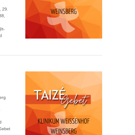
, 29.
38,
@t-
ad
erg
.
d
Gebet