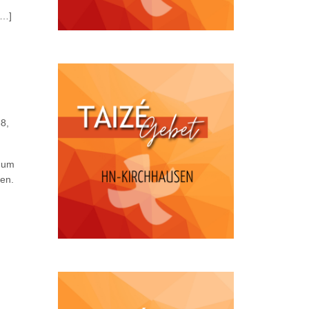
[…]
8,
 um
sen.