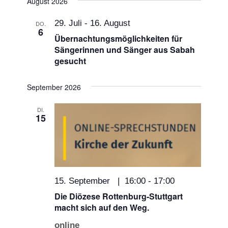
August 2026
Navigat
wählen.
und
29. Juli
-
16. August
DO.
6
Ansichten,
Übernachtungsmöglichkeiten für
Sängerinnen und Sänger aus Sabah
Navigation
gesucht
September 2026
DI.
15
15. September | 16:00
-
17:00
Die Diözese Rottenburg-Stuttgart
macht sich auf den Weg.
online