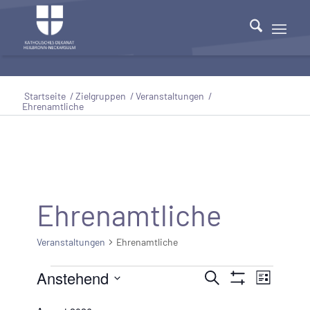
Startseite
/
Zielgruppen
/
Veranstaltungen
/
Ehrenamtliche
Ehrenamtliche
Veranstaltungen
Ehrenamtliche
Veranstaltungen
Anstehend
Veranstaltu
Veranst
Suche
Liste
Filter
Ansicht
Datum
Suche
Anzeigen