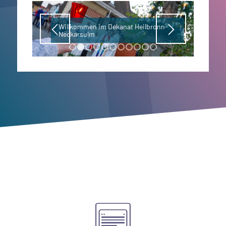
Willkommen im Dekanat Heilbronn-
Neckarsulm
1
2
3
4
5
6
7
8
9
10
11