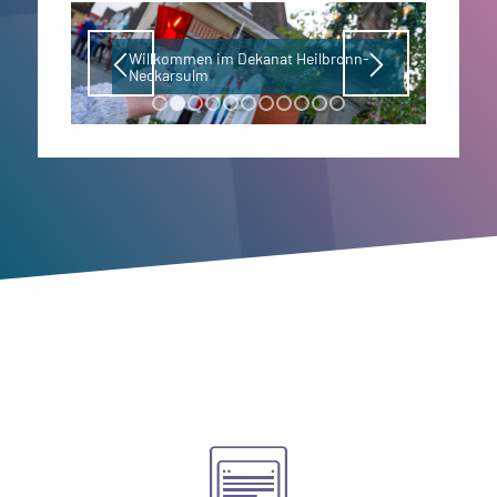
Willkommen im Dekanat Heilbronn-
Neckarsulm
1
2
3
4
5
6
7
8
9
10
11