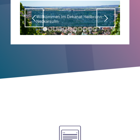
Willkommen im Dekanat Heilbronn-
Neckarsulm
1
2
3
4
5
6
7
8
9
10
11