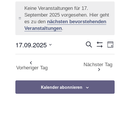
Veranstaltungen
Keine Veranstaltungen für 17.
für
September 2025 vorgesehen. Hier geht
Hinweis
es zu den
nächsten bevorstehenden
17.
Veranstaltungen
.
September
17.09.2025
Veranstaltu
Veranst
Suche
2025
Tag
Filter
Ansicht
Datum
Suche
Anzeigen
Navigat
wählen.
Nächster Tag
und
Vorheriger Tag
Ansichten,
Kalender abonnieren
Navigation