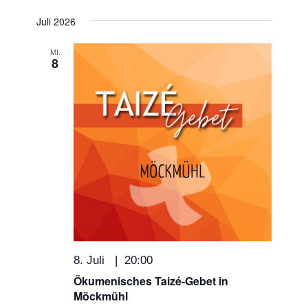
Navigat
Datum
und
Juli 2026
wählen.
Ansichten,
MI.
8
Navigation
8. Juli | 20:00
Ökumenisches Taizé-Gebet in
Möckmühl