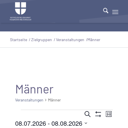
Startseite
/
Zielgruppen
/
Veranstaltungen
/
Männer
Männer
Veranstaltungen
Männer
Veranstaltungen
Veranstaltu
Veranst
Suche
Liste
Filter
Ansicht
08.07.2026
 - 
08.08.2026
Suche
Anzeigen