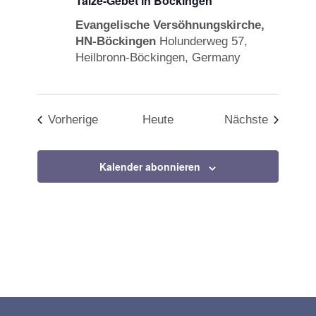
Taizé-Gebet in Böckingen
Evangelische Versöhnungskirche,
HN-Böckingen
Holunderweg 57,
Heilbronn-Böckingen, Germany
Veranstaltungen
Veransta
Vorherige
Heute
Nächste
Kalender abonnieren