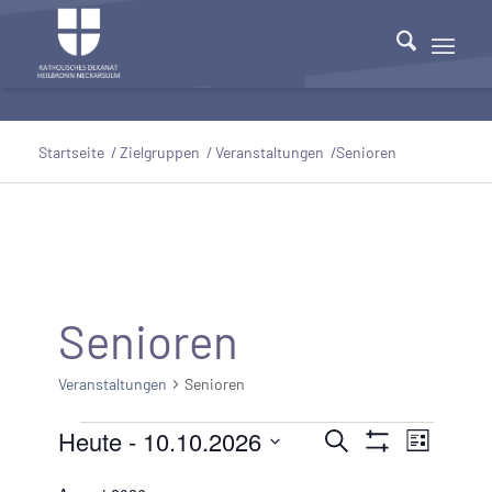
Startseite
/
Zielgruppen
/
Veranstaltungen
/
Senioren
Senioren
Veranstaltungen
Senioren
Veranstaltungen
Heute
 - 
10.10.2026
Veranstaltu
Veranst
Suche
Liste
Filter
Ansicht
Datum
Suche
Anzeigen