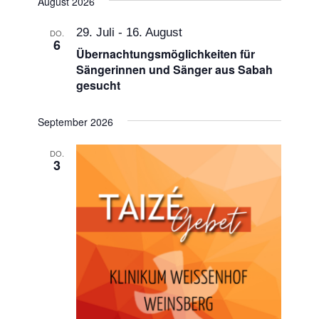
August 2026
Navigat
wählen.
und
29. Juli
-
16. August
DO.
6
Ansichten,
Übernachtungsmöglichkeiten für
Sängerinnen und Sänger aus Sabah
Navigation
gesucht
September 2026
DO.
3