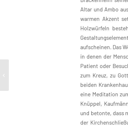
Altar und Ambo aus
warmen Akzent setz
Holzwürfeln besteh
Gestaltungselemen
aufscheinen. Das We
in denen der Mensc
Patient oder Besuch
Josef Krebs zu Gast
zum Kreuz, zu Gott
beim Runden Tisch
beiden Krankenhaus
eine Meditation zu
Knüppel, Kaufmänni
und betonte, dass 
der Kirchenschließ