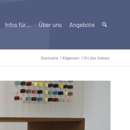
Infos für…
Über uns
Angebote
Startseite
/
Allgemein
/
Ort des Gebets