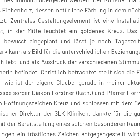
 Eichenholz, dessen natürliche Färbung in dem nü
t. Zentrales Gestaltungselement ist eine Installat
t, in der Mitte leuchtet ein goldenes Kreuz. Das 
t bewusst eingeplant und lässt je nach Tageszei
rk kann als Bild für die unterschiedlichen Beziehun
h lebt, und als Ausdruck der verschiedenen Stimmu
erin befindet. Christlich betrachtet stellt sich die 
, wie ist der eigene Glaube, gerade in meiner aktue
seelsorger Diakon Forstner (kath.) und Pfarrer Hörr
m Hoffnungszeichen Kreuz und schlossen mit dem S
scher Direktor der SLK Kliniken, dankte für die 
mit der Bereitstellung eines solchen besonderen Ra
ungen ein tröstliches Zeichen entgegengestellt wird