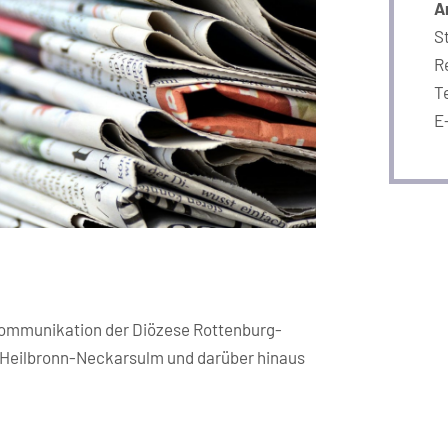
A
S
R
Te
E
 Kommunikation der Diözese Rottenburg-
t Heilbronn-Neckarsulm und darüber hinaus