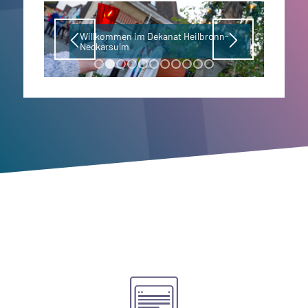
Willkommen im Dekanat Heilbronn-
Neckarsulm
1
2
3
4
5
6
7
8
9
10
11