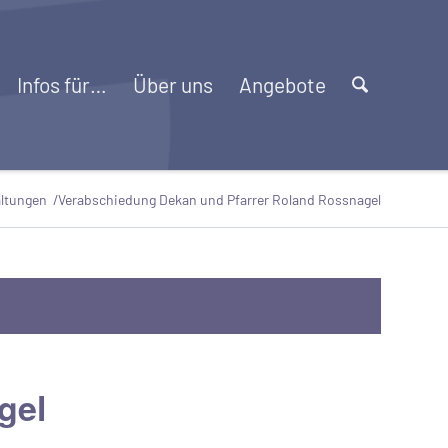
Infos für…
Über uns
Angebote
altungen
/
Verabschiedung Dekan und Pfarrer Roland Rossnagel
gel