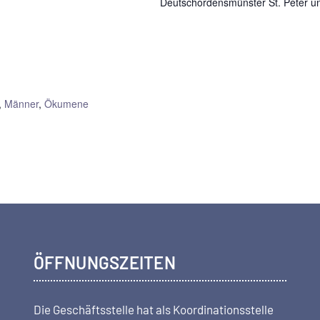
Deutschordensmünster St. Peter un
,
Männer
,
Ökumene
ÖFFNUNGSZEITEN
Die Geschäftsstelle hat als Koordi­nations­stelle