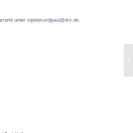
arramt unter
stpeterundpaul@drs.de
.