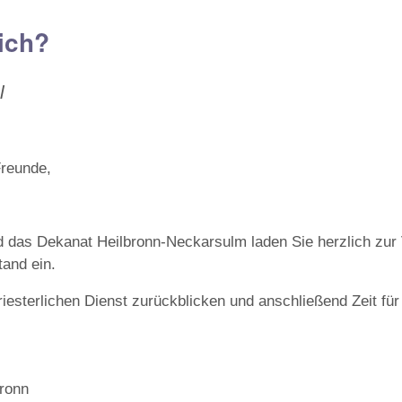
mich?
l
Freunde,
d das Dekanat Heilbronn-Neckarsulm laden Sie herzlich zur
tand ein.
riesterlichen Dienst zurückblicken und anschließend Zeit f
bronn