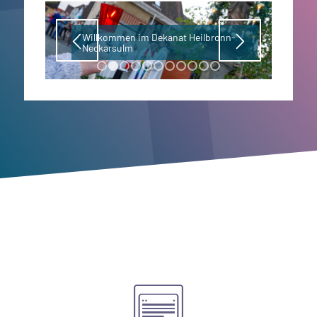
Willkommen im Dekanat Heilbronn-
Neckarsulm
1
2
3
4
5
6
7
8
9
10
11