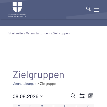
Startseite
/
Veranstaltungen
/
Zielgruppen
Zielgruppen
Veranstaltungen
Zielgruppen
Veranstaltungen
08.08.2026
Veranstaltu
Veranst
Suche
Monat
Filter
Ansicht
Datum
Suche
M
MONTAG
D
DIENSTAG
M
MITTWOCH
D
DONNERSTAG
F
FREITAG
S
SAMSTAG
S
SONNTAG
Anzeigen