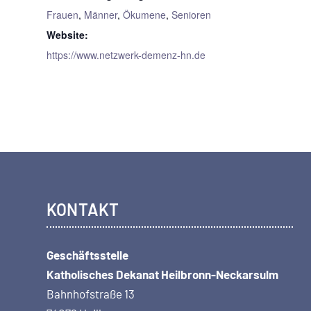
Frauen
,
Männer
,
Ökumene
,
Senioren
Website:
https://www.netzwerk-demenz-hn.de
KONTAKT
Geschäftsstelle
Katholisches Dekanat Heilbronn-Neckarsulm
Bahnhofstraße 13