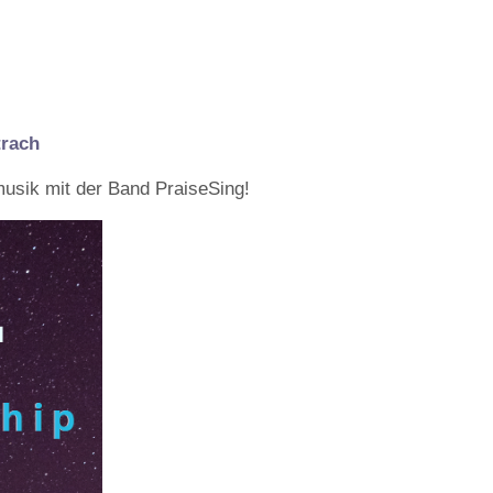
trach
musik mit der Band PraiseSing!