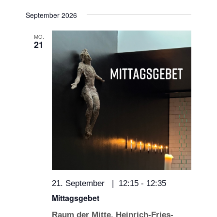
Navigat
Datum
und
September 2026
wählen.
Ansichten,
MO.
21
Navigation
21. September | 12:15
-
12:35
Mittagsgebet
Raum der Mitte, Heinrich-Fries-