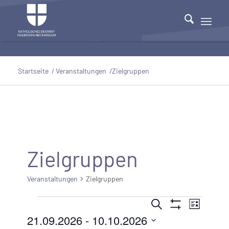
Startseite
/
Veranstaltungen
/
Zielgruppen
Zielgruppen
Veranstaltungen
Zielgruppen
Veranstaltungen
Veranstaltu
Veranst
Suche
Liste
Filter
Ansicht
21.09.2026
 - 
10.10.2026
Suche
Anzeigen