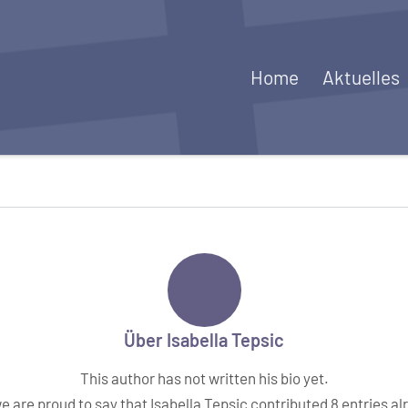
Home
Aktuelles
Über
Isabella Tepsic
This author has not written his bio yet.
e are proud to say that
Isabella Tepsic
contributed 8 entries al