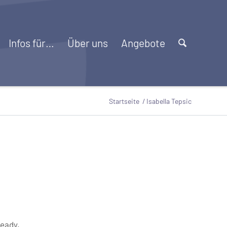
Infos für…
Über uns
Angebote
Startseite
/
Isabella Tepsic
ready.