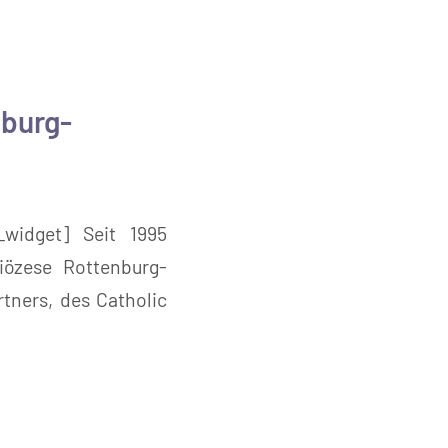
nburg-
in_widget] Seit 1995
iözese Rottenburg-
tners, des Catholic