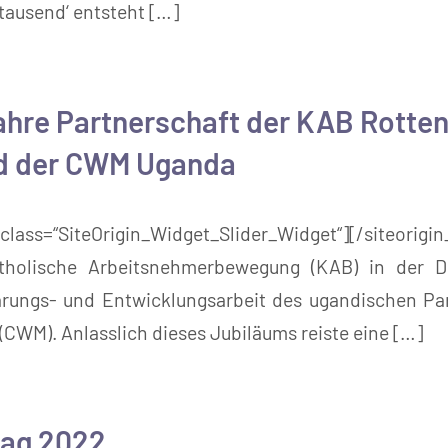
tausend‘ entsteht […]
Jahre Partnerschaft der KAB Rotte
nd der CWM Uganda
class=“SiteOrigin_Widget_Slider_Widget“][/siteorig
atholische Arbeitsnehmerbewegung (KAB) in der D
lärungs- und Entwicklungsarbeit des ugandischen Par
CWM). Anlasslich dieses Jubiläums reiste eine […]
tag 2022